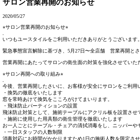
サロン営業再開のお知らせ
2020/05/27
⭐︎サロン営業再開のお知らせ⭐︎
.
いつもユースタイルをご利用いただきありがとうございます
緊急事態宣言解除に基づき、5月27日〜全店舗 営業再開と
営業再開にあたってサロンの衛生面の対策を強化させていた
⭐︎サロン再開への取り組み⭐︎
.
今後、営業再開したさいに、お客様が安全にサロンをご利用
・換気の徹底をいたします
窓を常時あけて換気をこころがけてまいります。
・飛沫防止パーティションの設置
飛沫防止対策として、施術テーブルにアクリル板を設置させ
・施術に使用した用具類の衛生管理を徹底いたします
お一人ごとにテーブル・チェアの清拭消毒をし、ニッパー
・一日スタッフの人数制限
消毒対応にお時間がかかりますため1日の施術人数を限定さ